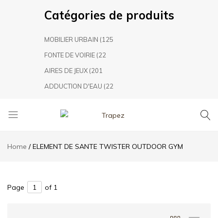
Catégories de produits
MOBILIER URBAIN
(125
FONTE DE VOIRIE
(22
AIRES DE JEUX
(201
ADDUCTION D'EAU
(22
Trapez
TRAPEZ
Aménagement
Home
ELEMENT DE SANTE TWISTER OUTDOOR GYM
Urbain,
leader
marocain
dans
Page
of 1
le
secteur