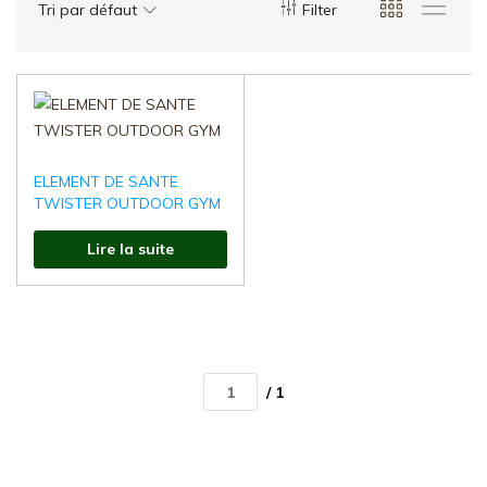
d'Aménagement
Tri par défaut
Filter
Urbain
:Mobilier
Urbain
,
Aires
de
ELEMENT DE SANTE
jeux,
TWISTER OUTDOOR GYM
Fonte
de
Lire la suite
voirie
/ 1