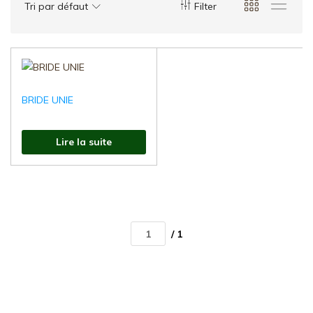
d'Aménagement
Tri par défaut
Filter
Urbain
:Mobilier
Urbain
,
Aires
BRIDE UNIE
de
jeux,
Fonte
Lire la suite
de
voirie
/ 1