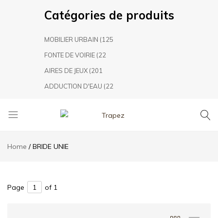
Catégories de produits
MOBILIER URBAIN
(125
FONTE DE VOIRIE
(22
AIRES DE JEUX
(201
ADDUCTION D'EAU
(22
Trapez
TRAPEZ
Aménagement
Home
BRIDE UNIE
Urbain,
leader
marocain
dans
Page
of 1
le
secteur